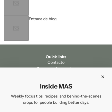
Entrada de blog
Quick links
Contacto
Preguntas frecuentes
Follow us
Inside MAS
Newsletter
Be the first to know about our biggest and best sales.
Weekly focus tips, recipes, and behind-the-scenes
drops for people building better days.